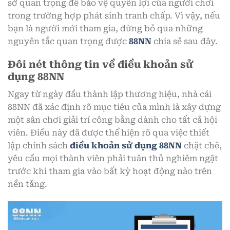
sở quan trọng để bảo vệ quyền lợi của người chơi
trong trường hợp phát sinh tranh chấp. Vì vậy, nếu
bạn là người mới tham gia, đừng bỏ qua những
nguyên tắc quan trọng được
88NN
chia sẻ sau đây.
Đôi nét thông tin về điều khoản sử
dụng 88NN
Ngay từ ngày đầu thành lập thương hiệu, nhà cái
88NN đã xác định rõ mục tiêu của mình là xây dựng
một sân chơi giải trí công bằng dành cho tất cả hội
viên. Điều này đã được thể hiện rõ qua việc thiết
lập chính sách
điều khoản sử dụng 88NN
chặt chẽ,
yêu cầu mọi thành viên phải tuân thủ nghiêm ngặt
trước khi tham gia vào bất kỳ hoạt động nào trên
nền tảng.