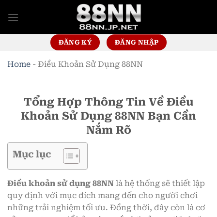
Bỏ
qua
nội
dung
ĐĂNG KÝ
ĐĂNG NHẬP
Home
-
Điều Khoản Sử Dụng 88NN
Tổng Hợp Thông Tin Về Điều
Khoản Sử Dụng 88NN Bạn Cần
Nắm Rõ
Mục lục
Điều khoản sử dụng 88NN
là hệ thống sẽ thiết lập
quy định với mục đích mang đến cho người chơi
những trải nghiệm tối ưu. Đồng thời, đây còn là cơ